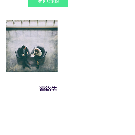
今すぐ予約
連絡先
jun@j-beam.com