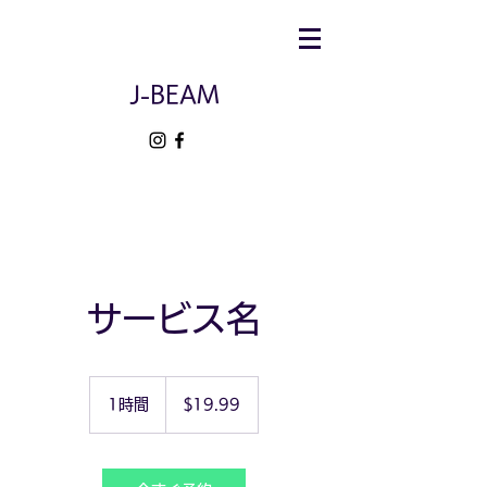
J-BEAM
サービス名
19.99
米
1時間
1
$19.99
ド
時
ル