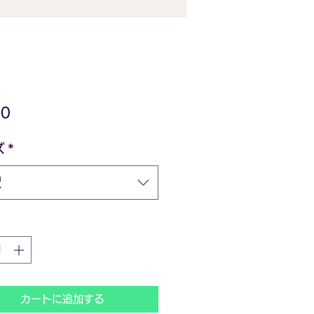
価
0
格
ズ
*
択
カートに追加する