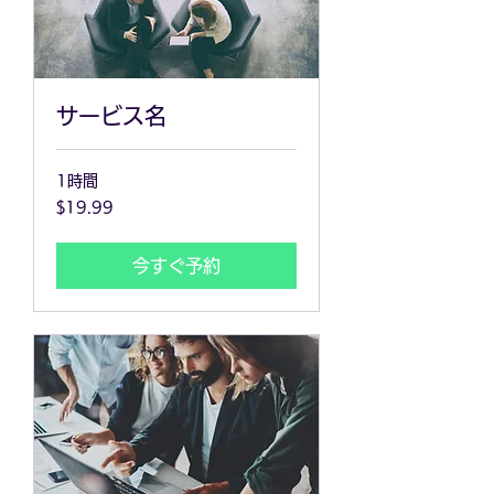
サービス名
1時間
19.99
$19.99
米
ド
ル
今すぐ予約