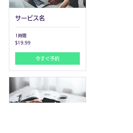
サービス名
1時間
19.99
$19.99
米
ド
ル
今すぐ予約